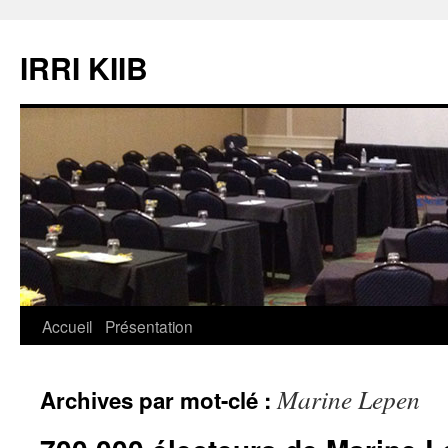
Aller
au
IRRI KIIB
contenu
Accueil
Présentation
Marine Lepen
Archives par mot-clé :