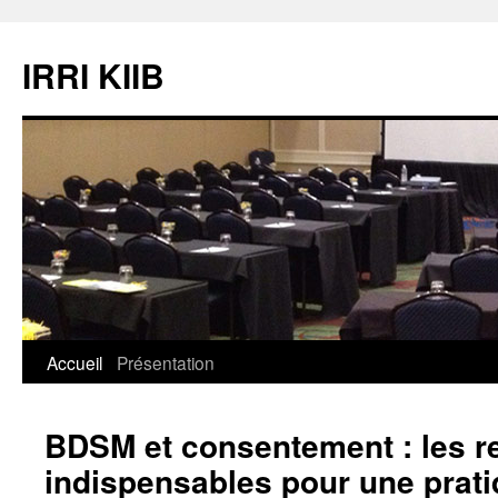
Aller
au
IRRI KIIB
contenu
Accueil
Présentation
BDSM et consentement : les r
indispensables pour une prat