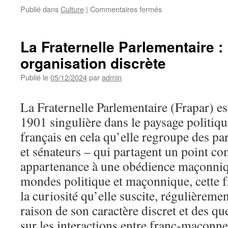
sur
Publié dans
Culture
|
Commentaires fermés
BDSM
et
consentement
La Fraternelle Parlementaire 
:
organisation discrète
les
repères
Publié le
05/12/2024
par
admin
indispensables
pour
une
La Fraternelle Parlementaire (Frapar) es
pratique
1901 singulière dans le paysage politique
responsable
français en cela qu’elle regroupe des pa
et sénateurs – qui partagent un point c
appartenance à une obédience maçonniqu
mondes politique et maçonnique, cette fr
la curiosité qu’elle suscite, régulièreme
raison de son caractère discret et des qu
sur les interactions entre franc-maçonne