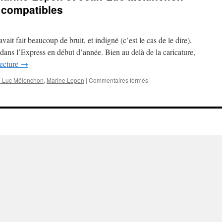
 compatibles
avait fait beaucoup de bruit, et indigné (c’est le cas de le dire),
 dans l’Express en début d’année. Bien au delà de la caricature,
lecture
→
sur
-Luc Mélenchon
,
Marine Lepen
|
Commentaires fermés
700
000
électeurs
de
Marine
Lepen
et
Jean-
Luc
Mélanchon
sont
idéologiquement
compatibles