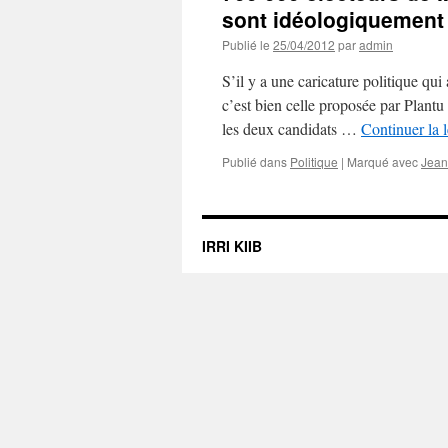
sont idéologiquement
Publié le
25/04/2012
par
admin
S’il y a une caricature politique qui 
c’est bien celle proposée par Plantu
les deux candidats …
Continuer la 
Publié dans
Politique
|
Marqué avec
Jean
IRRI KIIB