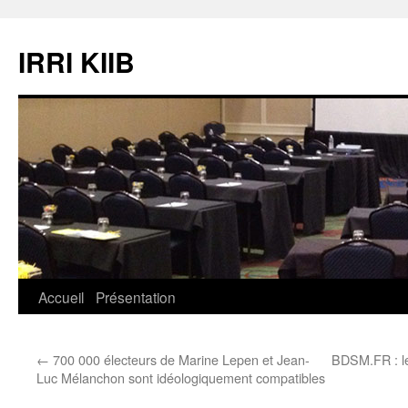
Aller
au
IRRI KIIB
contenu
Accueil
Présentation
←
700 000 électeurs de Marine Lepen et Jean-
BDSM.FR : le
Luc Mélanchon sont idéologiquement compatibles